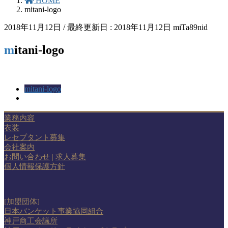
HOME
mitani-logo
2018年11月12日
/ 最終更新日 :
2018年11月12日
miTa89nid
mitani-logo
mitani-logo
業務内容
衣装
レセプタント募集
会社案内
お問い合わせ
|
求人募集
個人情報保護方針
[加盟団体]
日本バンケット事業協同組合
神戸商工会議所